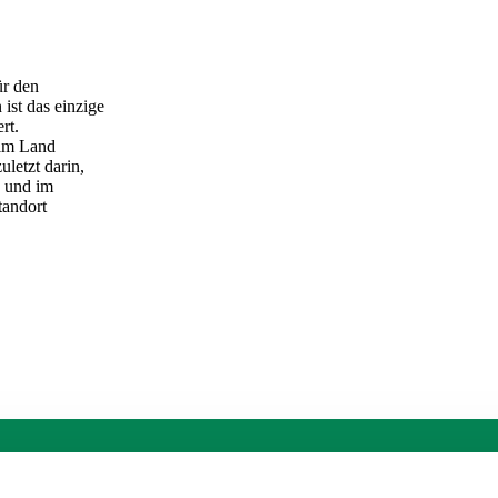
ür den
ist das einzige
rt.
 im Land
uletzt darin,
e und im
tandort